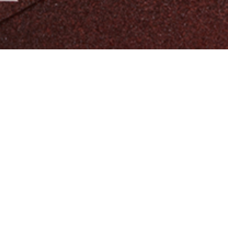
알티오라가 만든 초등 영어
팬그램온
팬그램온 바로가기