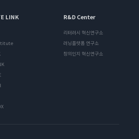
E LINK
R&D Center
리터러시 혁신연구소
titute
러닝플랫폼 연구소
K
창의인지 혁신연구소
NK
E
l
OX