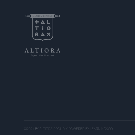
©2021 BY ALTIORA PROUDLY POWERED BY LEARNING&CO