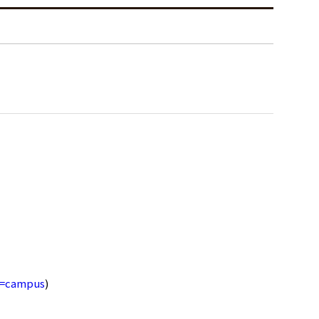
e=campus
)