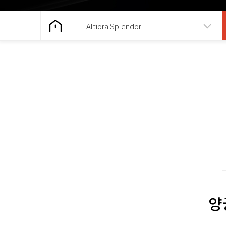
Altiora Splendor
양