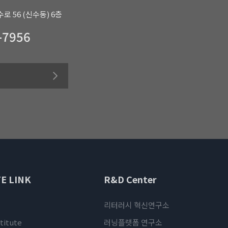
로 56 (신수동) 6층
-7956
E LINK
R&D Center
리터러시 혁신연구소
titute
러닝플랫폼 연구소