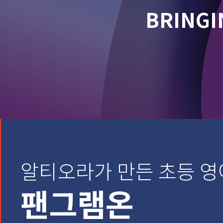
BRINGI
알티오라가 만든 초등 영
팬그램온