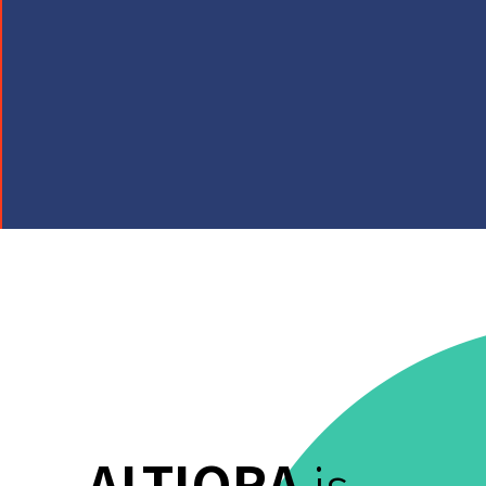
ALTIORA
is